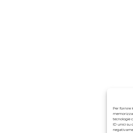
Per fornire 
memorizzare 
tecnologie 
ID unici su 
negativamen